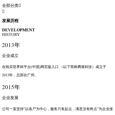
全部分类


发展历程
DEVELOPMENT
HISTORY
2013年
企业成立
在线买世界杯平台(中国)网页版入口 （以下简称腾展科技）成立于
2013年，总部在广州。
2015年
企业发展
公司一直坚持“以各尸为中心，服务只有起点，满意没有终点”为企业使