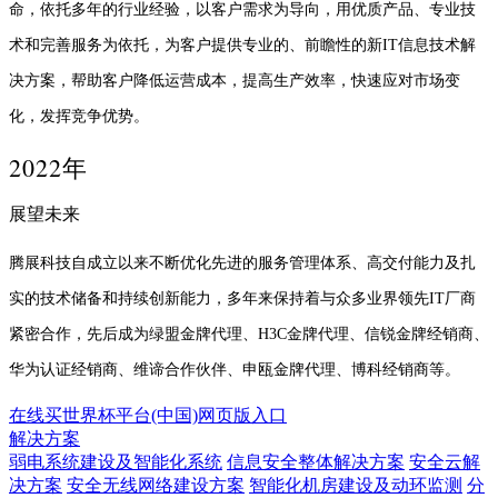
命，依托多年的行业经验，以客户需求为导向，用优质产品、专业技
术和完善服务为依托，为客户提供专业的、前瞻性的新IT信息技术解
决方案，帮助客户降低运营成本，提高生产效率，快速应对市场变
化，发挥竞争优势。
2022年
展望未来
腾展科技自成立以来不断优化先进的服务管理体系、高交付能力及扎
实的技术储备和持续创新能力，多年来保持着与众多业界领先IT厂商
紧密合作，先后成为绿盟金牌代理、H3C金牌代理、信锐金牌经销商、
华为认证经销商、维谛合作伙伴、申瓯金牌代理、博科经销商等。
在线买世界杯平台(中国)网页版入口
解决方案
弱电系统建设及智能化系统
信息安全整体解决方案
安全云解
决方案
安全无线网络建设方案
智能化机房建设及动环监测
分