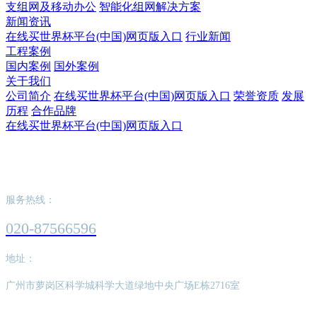
支组网及移动办公
智能化组网解决方案
新闻资讯
在线买世界杯平台(中国)网页版入口
行业新闻
工程案例
国内案例
国外案例
关于我们
公司简介
在线买世界杯平台(中国)网页版入口
荣誉资质
发展
历程
合作品牌
在线买世界杯平台(中国)网页版入口
在线买世界杯平台(中国)网页版入口
服务热线：
020-87566596
地址：
广州市萝岗区科学城科学大道绿地中央广场E栋2716室
版权所有：在线买世界杯平台(中国)网页版入口
SEO标签