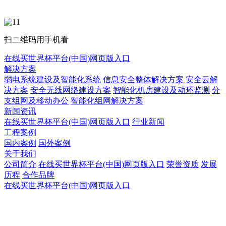
扫二维码用手机看
在线买世界杯平台(中国)网页版入口
解决方案
弱电系统建设及智能化系统
信息安全整体解决方案
安全云解
决方案
安全无线网络建设方案
智能化机房建设及动环监测
分
支组网及移动办公
智能化组网解决方案
新闻资讯
在线买世界杯平台(中国)网页版入口
行业新闻
工程案例
国内案例
国外案例
关于我们
公司简介
在线买世界杯平台(中国)网页版入口
荣誉资质
发展
历程
合作品牌
在线买世界杯平台(中国)网页版入口
在线买世界杯平台(中国)网页版入口