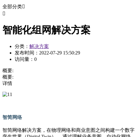
全部分类


智能化组网解决方案
分类：
解决方案
发布时间：
2022-07-29 15:50:29
访问量：
0
概要:
概要:
详情
智简网络
智简网络解决方案，在物理网络和商业意图之间构建一个数字
孪生世界（Digital Twin）， 通过理解业务意图、自动化网络