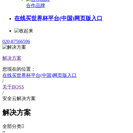
合作品牌
在线买世界杯平台(中国)网页版入口
020-87566596
解决方案
您现在的位置：
在线买世界杯平台(中国)网页版入口
/
关于BOSS
/
安全云解决方案
解决方案
全部分类
