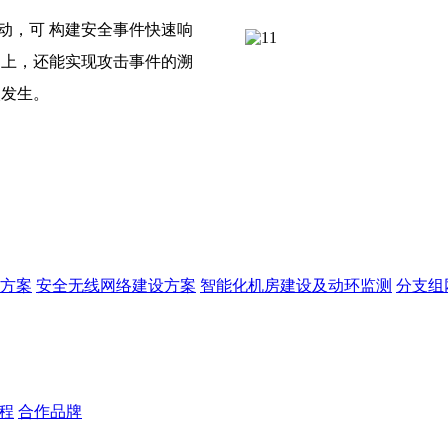
动，可 构建安全事件快速响
础上，还能实现攻击事件的溯
次发生。
方案
安全无线网络建设方案
智能化机房建设及动环监测
分支组
程
合作品牌