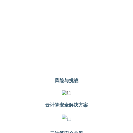
风险与挑战
云计算安全解决方案